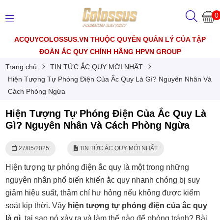
0
ACQUYCOLOSSUS.VN THUỘC QUYỀN QUẢN LÝ CỦA TẬP
ĐOÀN ẮC QUY CHÍNH HÃNG HPVN GROUP
Trang chủ
TIN TỨC ẮC QUY MỚI NHẤT
Hiện Tượng Tự Phóng Điện Của Ắc Quy Là Gì? Nguyên Nhân Và
Cách Phòng Ngừa
Hiện Tượng Tự Phóng Điện Của Ắc Quy Là
Gì? Nguyên Nhân Và Cách Phòng Ngừa
27/05/2025
TIN TỨC ẮC QUY MỚI NHẤT
Hiện tượng tự phóng điện ắc quy là một trong những
nguyên nhân phổ biến khiến ắc quy nhanh chóng bị suy
giảm hiệu suất, thậm chí hư hỏng nếu không được kiểm
soát kịp thời. Vậy
hiện tượng tự phóng điện của ắc quy
là gì
, tại sao nó xảy ra và làm thế nào để phòng tránh? Bài