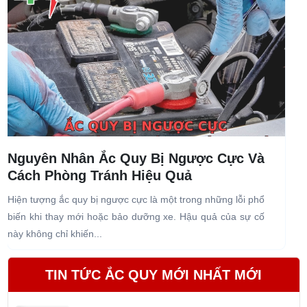
Nguyên Nhân Ắc Quy Bị Ngược Cực Và
Cách Phòng Tránh Hiệu Quả
Hiện tượng ắc quy bị ngược cực là một trong những lỗi phổ
Ắ
biến khi thay mới hoặc bảo dưỡng xe. Hậu quả của sự cố
x
này không chỉ khiến...
v
TIN TỨC ẮC QUY MỚI NHẤT MỚI