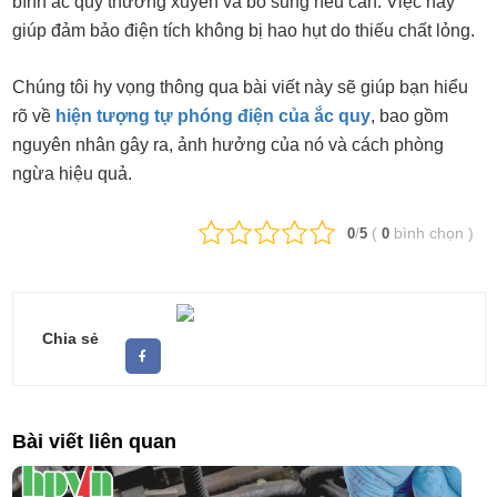
bình ắc quy thường xuyên và bổ sung nếu cần. Việc này
giúp đảm bảo điện tích không bị hao hụt do thiếu chất lỏng.
Chúng tôi hy vọng thông qua bài viết này sẽ giúp bạn hiểu
rõ về
hiện tượng tự phóng điện của ắc quy
, bao gồm
nguyên nhân gây ra, ảnh hưởng của nó và cách phòng
ngừa hiệu quả.
/
(
bình chọn
)
0
5
0
Chia sẻ
Bài viết liên quan