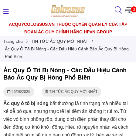
0
ACQUYCOLOSSUS.VN THUỘC QUYỀN QUẢN LÝ CỦA TẬP
ĐOÀN ẮC QUY CHÍNH HÃNG HPVN GROUP
Trang chủ
TIN TỨC ẮC QUY MỚI NHẤT
Ắc Quy Ô Tô Bị Nóng - Các Dấu Hiệu Cảnh Báo Ắc Quy Bị Hỏng
Phổ Biến
Ắc Quy Ô Tô Bị Nóng - Các Dấu Hiệu Cảnh
Báo Ắc Quy Bị Hỏng Phổ Biến
26/08/2025
TIN TỨC ẮC QUY MỚI NHẤT
Ắc quy ô tô bị nóng
bất thường là tình trạng mà nhiều tài
xế dễ bỏ qua, nhưng thực tế lại tiềm ẩn không ít rủi ro. Từ
việc vỏ bình phồng rộp, dung dịch điện phân thay đổi cho
đến động cơ khó khởi động. Hiểu rõ nguyên nhân và cách
nhận biết sớm sẽ giúp bạn chủ động xử lý, bảo vệ xe và