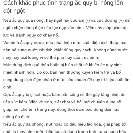
Cách khắc phục tình trạng ắc quy bị nóng lên
đột ngột
Nếu ắc quy quá nóng, hãy ngắt hai cực âm (-) và cực dương (+) để
ngăn chặn dòng điện tiếp tục nạp vào bình. Việc này giúp giảm áp
lực và tránh nguy cơ cháy nổ.
Với bình ắc quy nước, nếu phát hiện mức chất điện dịch thấp, bạn
nên bổ sung nước cất tinh khiết đúng quy cách. Không dùng nước
máy hay axit loãng vì có thể phá hủy cấu trúc bình.
Mức dung dịch quá thấp hoặc bị biến chất sẽ khiến ắc quy sinh
nhiệt nhanh hơn. Do đó, bạn nên thường xuyên kiểm tra và bổ
sung dung dịch điện phân ở mức tiêu chuẩn để duy trì hiệu suất ổn
định.
Cực ắc quy bị gỉ sét hoặc bám bẩn cũng có thể gây tăng nhiệt do
tiếp xúc kém. Việc vệ sinh, siết chặt và bôi mỡ chuyên dụng sẽ
giúp hạn chế tình trạng này, đồng thời đảm bảo dòng điện lưu
thông ổn định.
Nếu ắc quy đã phồng, nứt hoặc có dấu hiệu lão hóa, giải pháp tốt
nhất là thay bình mới. Tiếp tục sử dụng trong tình trạng hỏng hóc