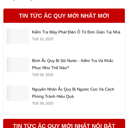
không sử dụng đúng cách, có thể gây giảm tuổi thọ và ảnh
b
hưởng hệ thống điện. Bài...
n
TIN TỨC ẮC QUY MỚI NHẤT MỚI
Kiểm Tra Máy Phát Điện Ô Tô Đơn Giản Tại Nhà
TUE 10, 2025
Bình Ắc Quy Bị Sôi Nước - Kiểm Tra Và Khắc
Phục Như Thế Nào?
TUE 09, 2025
Nguyên Nhân Ắc Quy Bị Ngược Cực Và Cách
Phòng Tránh Hiệu Quả
TUE 09, 2025