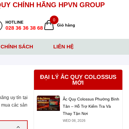
QUY CHÍNH HÃNG HPVN GROUP
0
HOTLINE
Giỏ hàng
028 36 36 38 68
CHÍNH SÁCH
LIÊN HỆ
ĐẠI LÝ ẮC QUY COLOSSUS
MỚI
ãng uy tín tại
Ắc Quy Colossus Phường Bình
g mua các sản
Tân – Hỗ Trợ Kiểm Tra Và
Thay Tận Nơi
WED 08, 2026