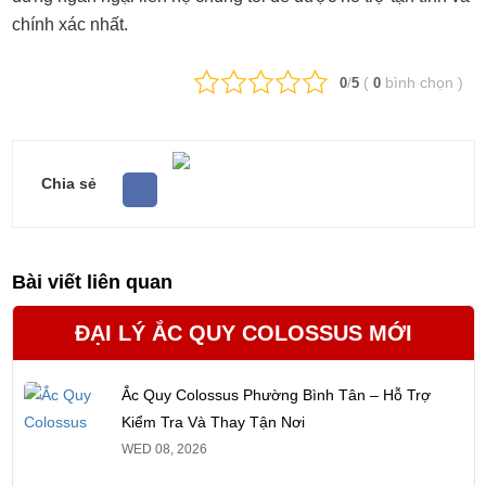
chính xác nhất.
/
(
bình chọn
)
0
5
0
Chia sẻ
Bài viết liên quan
ĐẠI LÝ ẮC QUY COLOSSUS MỚI
Ắc Quy Colossus Phường Bình Tân – Hỗ Trợ
Kiểm Tra Và Thay Tận Nơi
WED 08, 2026