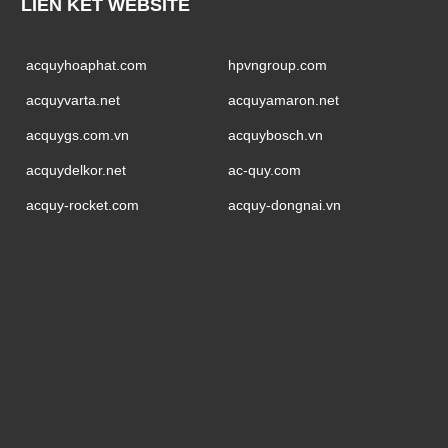
LIÊN KẾT WEBSITE
acquyhoaphat.com
hpvngroup.com
acquyvarta.net
acquyamaron.net
acquygs.com.vn
acquybosch.vn
acquydelkor.net
ac-quy.com
acquy-rocket.com
acquy-dongnai.vn