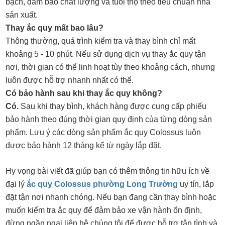
bạch, đảm bảo chất lượng và tuổi thọ theo tiêu chuẩn nhà
sản xuất.
Thay ắc quy mất bao lâu?
Thông thường, quá trình kiểm tra và thay bình chỉ mất
khoảng 5 - 10 phút. Nếu sử dụng dịch vụ thay ắc quy tận
nơi, thời gian có thể linh hoạt tùy theo khoảng cách, nhưng
luôn được hỗ trợ nhanh nhất có thể.
Có bảo hành sau khi thay ắc quy không?
Có.
Sau khi thay bình, khách hàng được cung cấp phiếu
bảo hành theo đúng thời gian quy định của từng dòng sản
phẩm. Lưu ý các dòng sản phẩm ắc quy Colossus luôn
được bảo hành 12 tháng kể từ ngày lắp đặt.
Hy vọng bài viết đã giúp bạn có thêm thông tin hữu ích về
đại lý
ắc quy Colossus phường Long Trường
uy tín, lắp
đặt tận nơi nhanh chóng. Nếu bạn đang cần thay bình hoặc
muốn kiểm tra ắc quy để đảm bảo xe vận hành ổn định,
đừng ngần ngại liên hệ chúng tôi để được hỗ trợ tận tình và