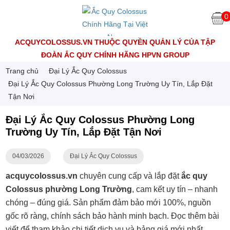
0
ACQUYCOLOSSUS.VN THUỘC QUYỀN QUẢN LÝ CỦA TẬP
ĐOÀN ẮC QUY CHÍNH HÃNG HPVN GROUP
Trang chủ
Đại Lý Ắc Quy Colossus
Đại Lý Ắc Quy Colossus Phường Long Trường Uy Tín, Lắp Đặt
Tận Nơi
Đại Lý Ắc Quy Colossus Phường Long
Trường Uy Tín, Lắp Đặt Tận Nơi
04/03/2026
Đại Lý Ắc Quy Colossus
acquycolossus.vn
chuyên cung cấp và lắp đặt
ắc quy
Colossus phường Long Trường
, cam kết uy tín – nhanh
chóng – đúng giá. Sản phẩm đảm bảo mới 100%, nguồn
gốc rõ ràng, chính sách bảo hành minh bạch. Đọc thêm bài
viết để tham khảo chi tiết dịch vụ và bảng giá mới nhất.