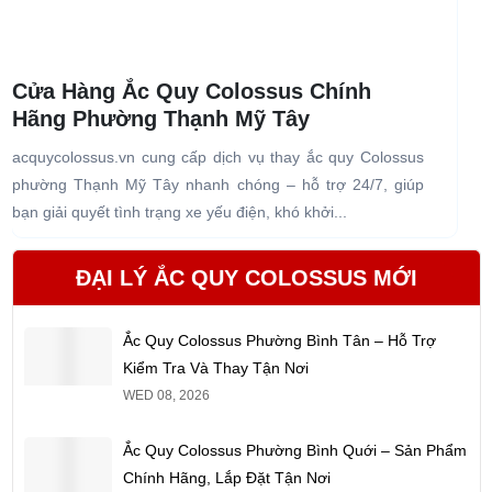
Cửa Hàng Ắc Quy Colossus Chính
Hãng Phường Thạnh Mỹ Tây
acquycolossus.vn cung cấp dịch vụ thay ắc quy Colossus
a
phường Thạnh Mỹ Tây nhanh chóng – hỗ trợ 24/7, giúp
b
bạn giải quyết tình trạng xe yếu điện, khó khởi...
b
ĐẠI LÝ ẮC QUY COLOSSUS MỚI
Ắc Quy Colossus Phường Bình Tân – Hỗ Trợ
Kiểm Tra Và Thay Tận Nơi
WED 08, 2026
Ắc Quy Colossus Phường Bình Quới – Sản Phẩm
Chính Hãng, Lắp Đặt Tận Nơi