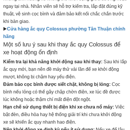
ngay tại nhà. Nhân viên sẽ hỗ trợ kiểm tra, lắp đặt đúng kỹ
thuật, vệ sinh cọc bình và đảm bảo kết nối chắc chắn trước
khi bàn giao.
▶️
Cửa hàng ắc quy Colossus phường Tân Thuận chính
hãng
Một số lưu ý sau khi thay ắc quy Colossus để
xe hoạt động ổn định
Kiểm tra lại khả năng khởi động sau khi thay:
Sau khi lắp
ắc quy mới, bạn nên đề máy thử vài lần để xe khởi động
mượt, không bị chậm hay yếu điện.
Đảm bảo cọc bình được siết chặt, không bị lỏng:
Cọc
bình nếu lỏng có thể gây chập chờn điện, xe lúc đề được
lúc không hoặc thậm chí mất điện đột ngột.
Hạn chế sử dụng thiết bị điện khi xe chưa nổ máy:
Việc
bật đèn, điều hòa hay hệ thống giải trí khi chưa khởi động
xe sẽ khiến ắc quy nhanh hao điện.
Nên khởi động xe định kỳ nếu ít sử dụng:
Nếu xe để lâu