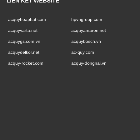
LIÊN KẾT WEBSITE
acquyhoaphat.com
hpvngroup.com
acquyvarta.net
acquyamaron.net
acquygs.com.vn
acquybosch.vn
acquydelkor.net
ac-quy.com
acquy-rocket.com
acquy-dongnai.vn