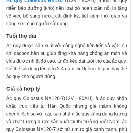
Ắc quy Colossus NX120-7
(12V - 90AH) là loại ắc quy
miễn bảo dưỡng (khô) nên loại bỏ hoàn toàn nỗi lo lắng
về việc bổ sung nước cất định kỳ, tiết kiệm thời gian và
công sức cho người sử dụng.
Tuổi thọ dài
Ắc quy được sản xuất với công nghệ tiên tiến và vật liệu
chì cacbon bền bỉ, giúp tăng khả năng chống ăn mòn và
chịu được nhiệt độ cao, từ đó kéo dài tuổi thọ của ắc quy.
Có thể sử dụng lên đến 3-4 năm, tiết kiệm chi phí thay thế
ắc quy cho người dùng.
Giá cả hợp lý
Ắc quy Colossus NX120-7(12V - 90AH) là ắc quy nhập
khẩu trực tiếp từ Hàn Quốc nhưng giá thành không
chênh lệch so với các sản phẩm ắc quy cùng dung lượng
và chất lượng được sản xuất tại thị trường Việt Nam, ắc
quy Colossus NX120-7 sở hữu mức giá cạnh tranh, phù