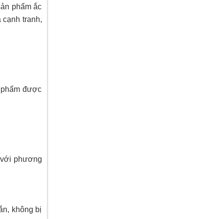
 sản phẩm ắc
 cạnh tranh,
ản phẩm được
p với phương
ắn, không bị