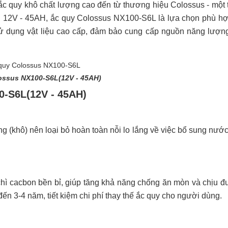
ắc quy khô chất lượng cao đến từ thương hiệu Colossus - một
ợng 12V - 45AH, ắc quy Colossus NX100-S6L là lựa chọn phù h
sử dụng vật liệu cao cấp, đảm bảo cung cấp nguồn năng lượn
ossus NX100-S6L(12V - 45AH)
0-S6L(12V - 45AH)
(khô) nên loại bỏ hoàn toàn nỗi lo lắng về việc bổ sung nước 
 chì cacbon bền bỉ, giúp tăng khả năng chống ăn mòn và chịu đ
đến 3-4 năm, tiết kiệm chi phí thay thế ắc quy cho người dùng.