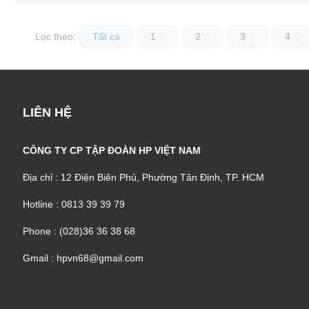
Lọc theo:
Tất cả
1
2
3
4
LIÊN HỆ
CÔNG TY CP TẬP ĐOÀN HP VIỆT NAM
Địa chỉ : 12 Điện Biên Phủ, Phường Tân Định, TP. HCM
Hotline : 0813 39 39 79
Phone : (028)36 36 38 68
Gmail : hpvn68@gmail.com