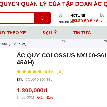
UYỀN QUẢN LÝ CỦA TẬP ĐOÀN ẮC 
HOTLINE
0813 39 39 79
UY THEO XE
ĐẠI LÝ
TIN TỨC
S6L (12V-45AH)
ẮC QUY COLOSSUS NX100-S6L 
45AH)
( 9 đánh giá )
SKU:
COLONX100-S6L
1,300,000đ
1,450,000đ
Giảm 11%