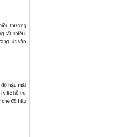
nhiều thương
g rất nhiều.
ong lúc vận
 độ hậu mãi
 việc hỗ trợ
c chế độ hậu